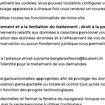
ment les cookies. Vous pouvez toutefois configurer vot
essage apparaisse à chaque fois vous recevez un nouvea
iser toutes les fonctionnalités de notre site.
ffacement et à la limitation du traitement ; droit à la 
ignements relatifs aux données à caractère personnel v
tification des données erronées et à l’effacement de vos
nservation ou aucun fondement juridique nous permetta
à l’adresse email suivante
bergieresfleurs@bluewin.ch
.
 d’identité pour le traitement de vos demandes.
 organisationnelles appropriées afin de protéger les d
tion, perte partielle ou totale et contre tout accès no
 fonction des progrès technologiques.
entielles et fermer la fenêtre du navigateur lorsque v
pas la seule personne à utiliser l’ordinateur.